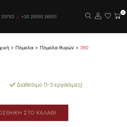
0
 33763
+30 26510 26631
χική
Πόμολα
Πόμολα θυρών
390
Διαθέσιμο (1-3 εργάσιμες)