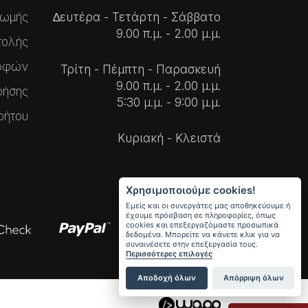
ρωμής
∆ευτέρα - Τετάρτη - Σάββατο
9.00 π.μ. - 2.00 μ.μ.
τολής
ροφών
Τρίτη - Πέμπτη - Παρασκευή
9.00 π.μ. - 2.00 μ.μ.
ρήσης
5:30 μ.μ. - 9:00 μ.μ.
ρήτου
Κυριακή - Κλειστά
Χρησιμοποιούμε cookies!
Εμείς και οι συνεργάτες μας αποθηκεύουμε ή
έχουμε πρόσβαση σε πληροφορίες, όπως
cookies και επεξεργαζόμαστε προσωπικά
δεδομένα. Μπορείτε να κάνετε κλικ για να
συναινέσετε στην επεξεργασία τους.
Περισσότερες επιλογές
Αποδοχή όλων
Απόρριψη όλων