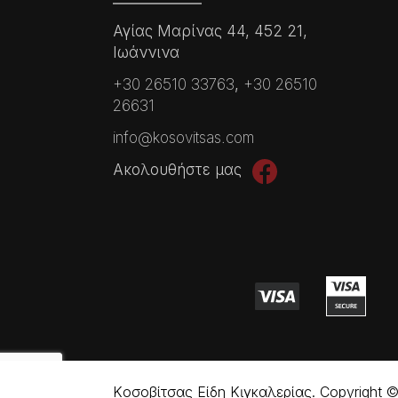
Αγίας Μαρίνας 44, 452 21,
Ιωάννινα
+30 26510 33763
,
+30 26510
26631
info@kosovitsas.com
Ακολουθήστε μας
Kοσοβίτσας Είδη Κɩγκαλερίας. Copyright © 2