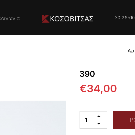
+30 26510
κοινωνία
Αρ
390
€34,00