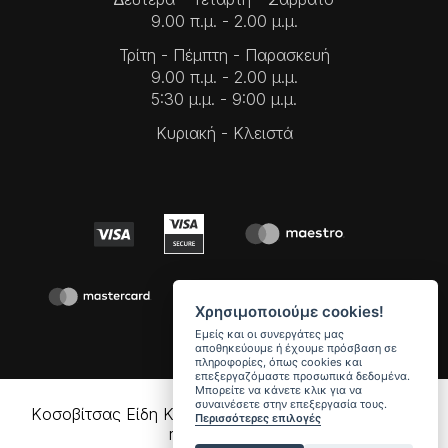
9.00 π.μ. - 2.00 μ.μ.
Τρίτη - Πέμπτη - Παρασκευή
9.00 π.μ. - 2.00 μ.μ.
5:30 μ.μ. - 9:00 μ.μ.
Κυριακή - Κλειστά
Χρησιμοποιούμε cookies!
Εμείς και οι συνεργάτες μας
αποθηκεύουμε ή έχουμε πρόσβαση σε
πληροφορίες, όπως cookies και
επεξεργαζόμαστε προσωπικά δεδομένα.
Μπορείτε να κάνετε κλικ για να
συναινέσετε στην επεξεργασία τους.
Kοσοβίτσας Είδη Κɩγκαλερίας. Copyright © 2026 All
Περισσότερες επιλογές
rights reserved.